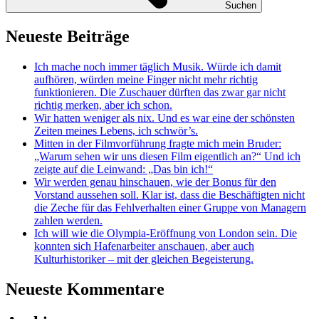
Suchen
Neueste Beiträge
Ich mache noch immer täglich Musik. Würde ich damit
aufhören, würden meine Finger nicht mehr richtig
funktionieren. Die Zuschauer dürften das zwar gar nicht
richtig merken, aber ich schon.
Wir hatten weniger als nix. Und es war eine der schönsten
Zeiten meines Lebens, ich schwör’s.
Mitten in der Filmvorführung fragte mich mein Bruder:
„Warum sehen wir uns diesen Film eigentlich an?“ Und ich
zeigte auf die Leinwand: „Das bin ich!“
Wir werden genau hinschauen, wie der Bonus für den
Vorstand aussehen soll. Klar ist, dass die Beschäftigten nicht
die Zeche für das Fehlverhalten einer Gruppe von Managern
zahlen werden.
Ich will wie die Olympia-Eröffnung von London sein. Die
konnten sich Hafenarbeiter anschauen, aber auch
Kulturhistoriker – mit der gleichen Begeisterung.
Neueste Kommentare