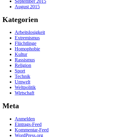
September 2015
August 2015
Kategorien
Arbeitslosigkeit
Extremismus
Flüchtlinge
Homophobie
Kultur
Rassismus
Religion
Sport
Technik
Umwelt
Weltpolitik
Wirtschaft
Meta
Anmelden
Eintrags-Feed
Kommentar-Feed
WordPress.org