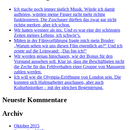
Ich mache noch immer täglich Musik. Würde ich damit
aufhören, würden meine Finger nicht mehr richtig
funktionieren. Die Zuschauer dürften das zwar gar nicht
richtig merken, aber ich schon.
Wir hatten weniger als nix. Und es war eine der schönsten
Zeiten meines Lebens, ich schwör’s.
Mitten in der Filmvorführung fragte mich mein Bruder:
„Warum sehen wir uns diesen Film eigentlich an?“ Und ich
zeigte auf die Leinwand: „Das bin ich!“
Wir werden genau hinschauen, wie der Bonus für den
Vorstand aussehen soll. Klar ist, dass die Beschäftigten nicht
die Zeche für das Fehlverhalten einer Gruppe von Managern
zahlen werden.
Ich will wie die Olympia-Eröffnung von London sein. Die
konnten sich Hafenarbeiter anschauen, aber auch
Kulturhistoriker – mit der gleichen Begeisterung.
Neueste Kommentare
Archiv
Oktober 2015